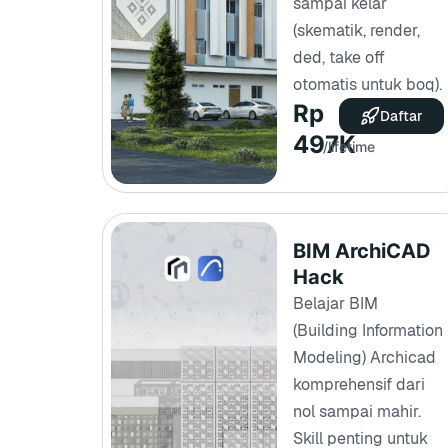
sampai kelar
(skematik, render,
ded, take off
otomatis untuk boq).
Rp
Daftar
497K
/lifetime
BIM ArchiCAD
Hack
Belajar BIM
(Building Information
Modeling) Archicad
komprehensif dari
nol sampai mahir.
Skill penting untuk