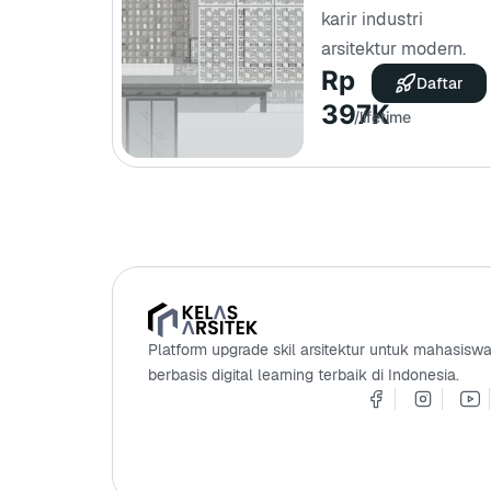
karir industri
arsitektur modern.
Rp
Daftar
397K
/lifetime
Platform upgrade skil arsitektur untuk mahasiswa
berbasis digital learning terbaik di Indonesia.