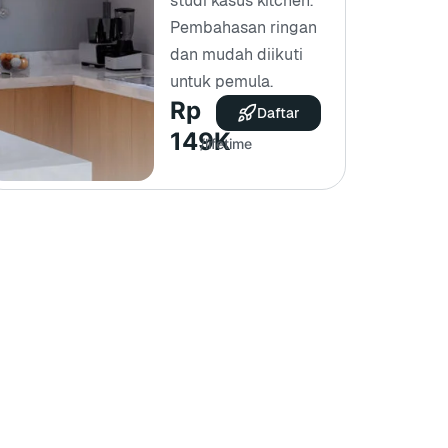
studi kasus kitchen.
Pembahasan ringan
dan mudah diikuti
untuk pemula.
Rp
Daftar
149K
/lifetime