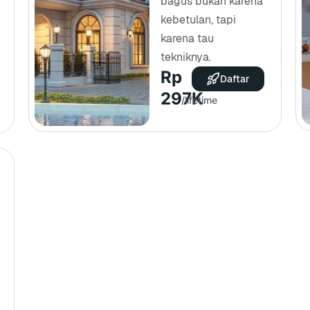
bagus bukan karena
kebetulan, tapi
karena tau
tekniknya.
Rp
Daftar
297K
/lifetime