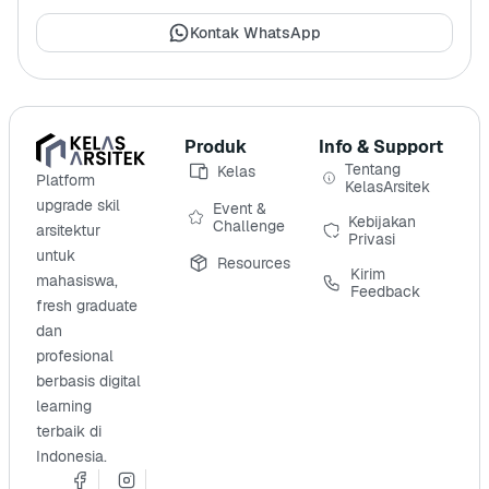
Kontak WhatsApp
Produk
Info & Support
Tentang
Kelas
Platform
KelasArsitek
upgrade skil
Event &
Kebijakan
Challenge
arsitektur
Privasi
untuk
Resources
Kirim
mahasiswa,
Feedback
fresh graduate
dan
profesional
berbasis digital
learning
terbaik di
Indonesia.