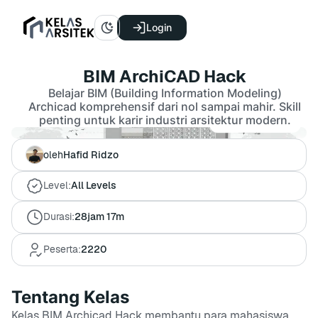
Login
BIM ArchiCAD Hack
Belajar BIM (Building Information Modeling)
Archicad komprehensif dari nol sampai mahir. Skill
penting untuk karir industri arsitektur modern.
5.00(66 Penilaian)
oleh
Hafid Ridzo
Level:
All Levels
Durasi:
28jam 17m
Peserta:
2220
Tentang Kelas
Kelas BIM Archicad Hack membantu para mahasiswa,