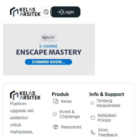
Login
Produk
Info & Support
Tentang
Kelas
Platform
KelasArsitek
upgrade skil
Event &
Kebijakan
Challenge
arsitektur
Privasi
untuk
Resources
Kirim
mahasiswa,
Feedback