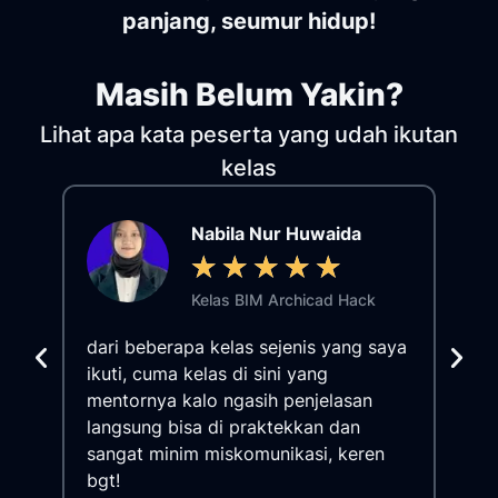
panjang, seumur hidup!
Masih Belum Yakin?
Lihat apa kata peserta yang udah ikutan
kelas
Nabila Nur Huwaida
★
★
★
★
★
Kelas BIM Archicad Hack
dari beberapa kelas sejenis yang saya
ikuti, cuma kelas di sini yang
Mat
mentornya kalo ngasih penjelasan
,
len
langsung bisa di praktekkan dan
..
itu
sangat minim miskomunikasi, keren
eri
tel
bgt!
!!
Goo