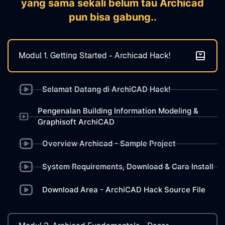
yang sama sekali belum tau Archicad
pun bisa gabung..
Modul 1. Getting Started - Archicad Hack!
Selamat Datang di ArchiCAD Hack!
Pengenalan Building Information Modeling &
Graphisoft ArchiCAD
Overview Archicad - Sample Project
System Requirements, Download & Cara Install
Download Area - ArchiCAD Hack Source File