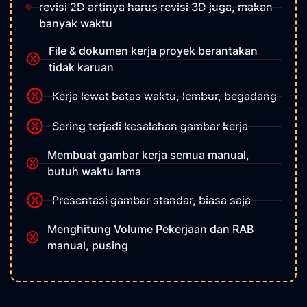
revisi 2D artinya harus revisi 3D juga, makan
banyak waktu
File & dokumen kerja proyek berantakan
tidak karuan
Kerja lewat batas waktu, lembur, begadang
Sering terjadi kesalahan gambar kerja
Membuat gambar kerja semua manual,
butuh waktu lama
Presentasi gambar standar, biasa saja
Menghitung Volume Pekerjaan dan RAB
manual, pusing