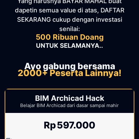
Yang harusnya BAYAR MAHAL buat
dapetin semua value di atas, DAFTAR
SEKARANG cukup dengan investasi
senilai:
500 Ribuan Doang
UNTUK SELAMANYA..
Ayo gabung bersama
2000+ Peserta Lainnya!
BIM Archicad Hack
Belajar BIM Archicad dari dasar sampai mahir
Rp
597.000